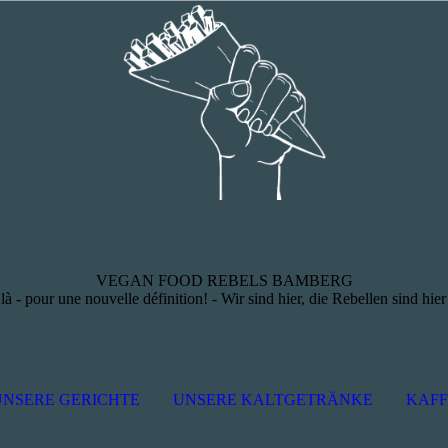
VEGAN FOOD REBELS BAMBERG
t là - pour une nouvelle définition! - Wir sind hier, die Rebellen sind hier
UNSERE GERICHTE
UNSERE KALTGETRÄNKE
KAFF